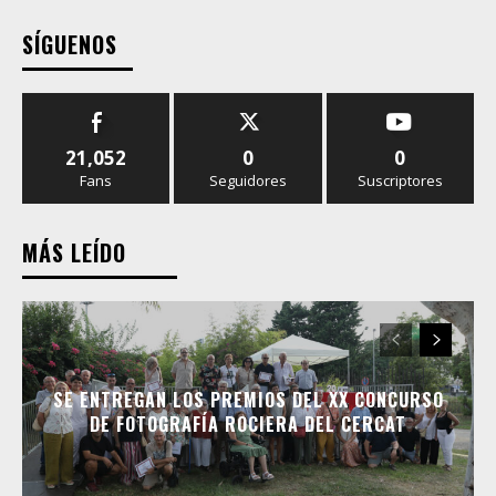
SÍGUENOS
21,052
0
0
Fans
Seguidores
Suscriptores
MÁS LEÍDO
SE ENTREGAN LOS PREMIOS DEL XX CONCURSO
DE FOTOGRAFÍA ROCIERA DEL CERCAT