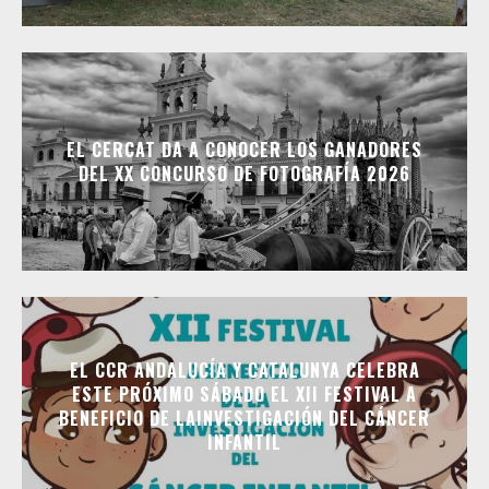
EL CERCAT DA A CONOCER LOS GANADORES
DEL XX CONCURSO DE FOTOGRAFÍA 2026
EL CCR ANDALUCÍA Y CATALUNYA CELEBRA
ESTE PRÓXIMO SÁBADO EL XII FESTIVAL A
BENEFICIO DE LAINVESTIGACIÓN DEL CÁNCER
INFANTIL