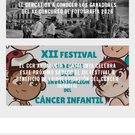
EL CERCAT DA A CONOCER LOS GANADORES
DEL XX CONCURSO DE FOTOGRAFÍA 2026
EL CCR ANDALUCÍA Y CATALUNYA CELEBRA
ESTE PRÓXIMO SÁBADO EL XII FESTIVAL A
BENEFICIO DE LAINVESTIGACIÓN DEL CÁNCER
INFANTIL