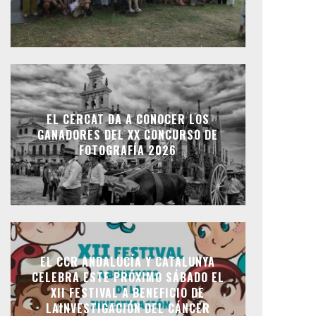
EL CERCAT DA A CONOCER LOS
GANADORES DEL XX CONCURSO DE
FOTOGRAFÍA 2026
EL CCR ANDALUCÍA Y CATALUNYA
CELEBRA ESTE PRÓXIMO SÁBADO EL
XII FESTIVAL A BENEFICIO DE
LAINVESTIGACIÓN DEL CÁNCER