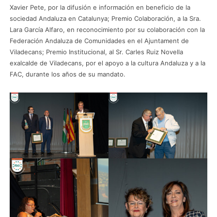
Xavier Pete, por la difusión e información en beneficio de la
sociedad Andaluza en Catalunya; Premio Colaboración, a la Sra.
Lara García Alfaro, en reconocimiento por su colaboración con la
Federación Andaluza de Comunidades en el Ajuntament de
Viladecans; Premio Institucional, al Sr. Carles Ruiz Novella
exalcalde de Viladecans, por el apoyo a la cultura Andaluza y a la
FAC, durante los años de su mandato.