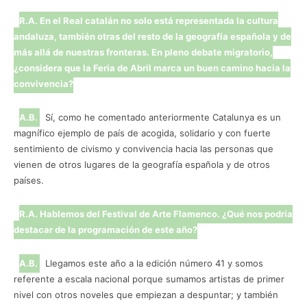
R.A. En el Real catalán no solo está representada la cultura
andaluza, también otras del resto de la geografía española y de
más allá de nuestras fronteras. En pleno debate migratorio,
¿considera que la Feria de Abril marca un buen camino hacia la
convivencia?
A.B.
Sí, como he comentado anteriormente Catalunya es un
magnífico ejemplo de país de acogida, solidario y con fuerte
sentimiento de civismo y convivencia hacia las personas que
vienen de otros lugares de la geografía española y de otros
países.
R.A. Hablemos del Festival de Arte Flamenco. ¿Qué nos podría
destacar de la programación de este año?
A.B.
Llegamos este año a la edición número 41 y somos
referente a escala nacional porque sumamos artistas de primer
nivel con otros noveles que empiezan a despuntar; y también