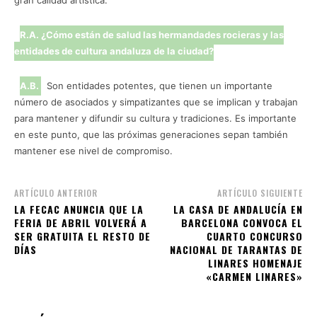
gran calidad artística.
R.A. ¿Cómo están de salud las hermandades rocieras y las
entidades de cultura andaluza de la ciudad?
A.B.
Son entidades potentes, que tienen un importante
número de asociados y simpatizantes que se implican y trabajan
para mantener y difundir su cultura y tradiciones. Es importante
en este punto, que las próximas generaciones sepan también
mantener ese nivel de compromiso.
ARTÍCULO ANTERIOR
ARTÍCULO SIGUIENTE
LA FECAC ANUNCIA QUE LA
LA CASA DE ANDALUCÍA EN
FERIA DE ABRIL VOLVERÁ A
BARCELONA CONVOCA EL
SER GRATUITA EL RESTO DE
CUARTO CONCURSO
DÍAS
NACIONAL DE TARANTAS DE
LINARES HOMENAJE
«CARMEN LINARES»