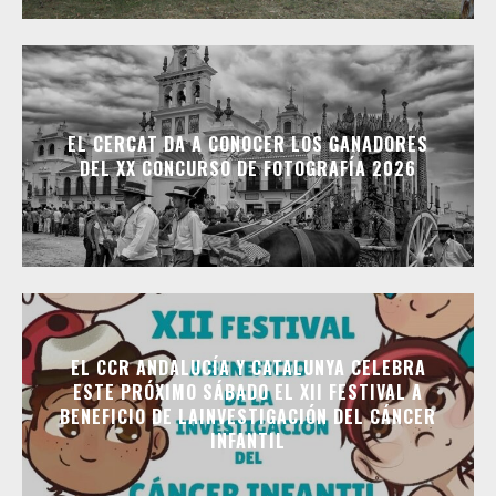
EL CERCAT DA A CONOCER LOS GANADORES
DEL XX CONCURSO DE FOTOGRAFÍA 2026
EL CCR ANDALUCÍA Y CATALUNYA CELEBRA
ESTE PRÓXIMO SÁBADO EL XII FESTIVAL A
BENEFICIO DE LAINVESTIGACIÓN DEL CÁNCER
INFANTIL