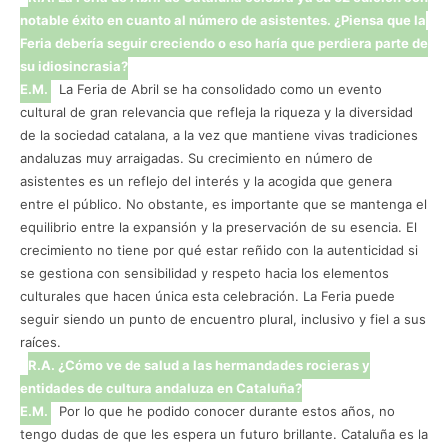
notable éxito en cuanto al número de asistentes. ¿Piensa que la
Feria debería seguir creciendo o eso haría que perdiera parte de
su idiosincrasia?
E.M.
La Feria de Abril se ha consolidado como un evento
cultural de gran relevancia que refleja la riqueza y la diversidad
de la sociedad catalana, a la vez que mantiene vivas tradiciones
andaluzas muy arraigadas. Su crecimiento en número de
asistentes es un reflejo del interés y la acogida que genera
entre el público. No obstante, es importante que se mantenga el
equilibrio entre la expansión y la preservación de su esencia. El
crecimiento no tiene por qué estar reñido con la autenticidad si
se gestiona con sensibilidad y respeto hacia los elementos
culturales que hacen única esta celebración. La Feria puede
seguir siendo un punto de encuentro plural, inclusivo y fiel a sus
raíces.
R.A. ¿Cómo ve de salud a las hermandades rocieras y
entidades de cultura andaluza en Cataluña?
E.M.
Por lo que he podido conocer durante estos años, no
tengo dudas de que les espera un futuro brillante. Cataluña es la