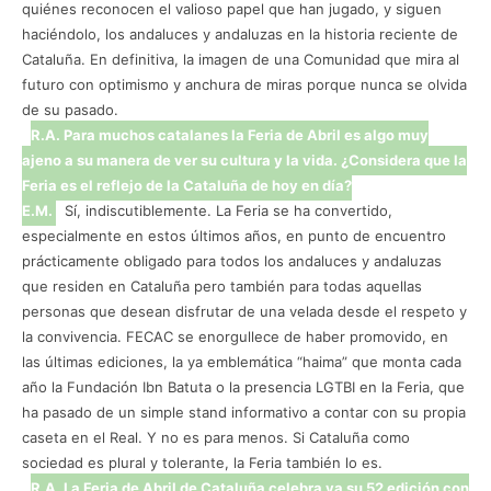
quiénes reconocen el valioso papel que han jugado, y siguen
haciéndolo, los andaluces y andaluzas en la historia reciente de
Cataluña. En definitiva, la imagen de una Comunidad que mira al
futuro con optimismo y anchura de miras porque nunca se olvida
de su pasado.
R.A. Para muchos catalanes la Feria de Abril es algo muy
ajeno a su manera de ver su cultura y la vida. ¿Considera que la
Feria es el reflejo de la Cataluña de hoy en día?
E.M.
Sí, indiscutiblemente. La Feria se ha convertido,
especialmente en estos últimos años, en punto de encuentro
prácticamente obligado para todos los andaluces y andaluzas
que residen en Cataluña pero también para todas aquellas
personas que desean disfrutar de una velada desde el respeto y
la convivencia. FECAC se enorgullece de haber promovido, en
las últimas ediciones, la ya emblemática “haima” que monta cada
año la Fundación Ibn Batuta o la presencia LGTBI en la Feria, que
ha pasado de un simple stand informativo a contar con su propia
caseta en el Real. Y no es para menos. Si Cataluña como
sociedad es plural y tolerante, la Feria también lo es.
R.A. La Feria de Abril de Cataluña celebra ya su 52 edición con