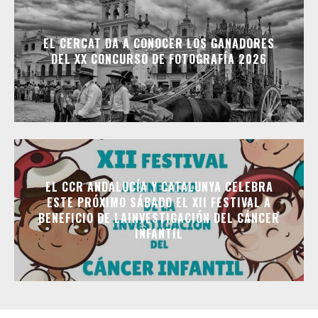
EL CERCAT DA A CONOCER LOS GANADORES
DEL XX CONCURSO DE FOTOGRAFÍA 2026
EL CCR ANDALUCÍA Y CATALUNYA CELEBRA
ESTE PRÓXIMO SÁBADO EL XII FESTIVAL A
BENEFICIO DE LAINVESTIGACIÓN DEL CÁNCER
INFANTIL