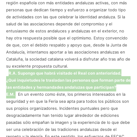
región española con más entidades andaluzas activas, con más
personas que dedican tiempo y esfuerzo a organizar todo tipo
de actividades con las que celebrar la identidad andaluza. Si la
salud de las asociaciones depende del compromiso y el
entusiasmo de estos andaluces y andaluzas en el exterior, no
hay otra respuesta posible que el optimismo. Estoy convencido
de que, con el debido respaldo y apoyo que, desde la Junta de
Andalucía, intentamos aportar a las asociaciones andaluzas en
Cataluña, la sociedad catalana volverá a disfrutar año tras año de
su excelente propuesta cultural.
R.A. Supongo que habrá visitado el Real con anterioridad.
¿Qué inquietudes le trasladan las personas que forman parte de
las entidades y hermandades andaluzas que participan?
E.M.
En un evento como éste, los primeros interesados en la
seguridad y en que la Feria sea apta para todos los públicos son
sus propios organizadores. Incidentes puntuales pero que
desgraciadamente han tenido lugar alrededor de ediciones
pasadas sólo empañan la imagen y la experiencia de lo que debe
ser una celebración de las tradiciones andaluzas desde el
respeto y la alegría. En este sentido, los esfuerzos de FECAC