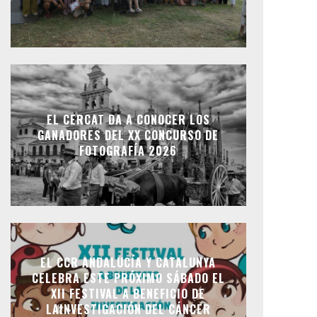
EL CERCAT DA A CONOCER LOS
GANADORES DEL XX CONCURSO DE
FOTOGRAFÍA 2026
EL CCR ANDALUCÍA Y CATALUNYA
CELEBRA ESTE PRÓXIMO SÁBADO EL
XII FESTIVAL A BENEFICIO DE
LAINVESTIGACIÓN DEL CÁNCER