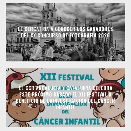
EL CERCAT DA A CONOCER LOS GANADORES
DEL XX CONCURSO DE FOTOGRAFÍA 2026
EL CCR ANDALUCÍA Y CATALUNYA CELEBRA
ESTE PRÓXIMO SÁBADO EL XII FESTIVAL A
BENEFICIO DE LAINVESTIGACIÓN DEL CÁNCER
INFANTIL