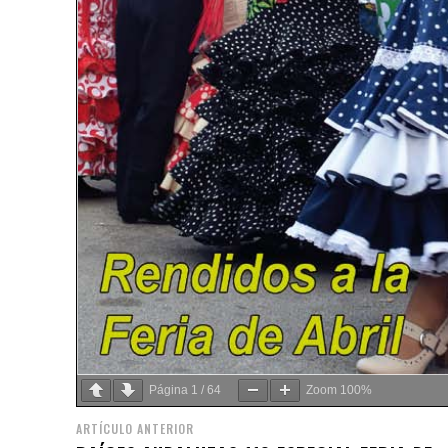
Página
1
/
64
Zoom
100%
ARTÍCULO ANTERIOR