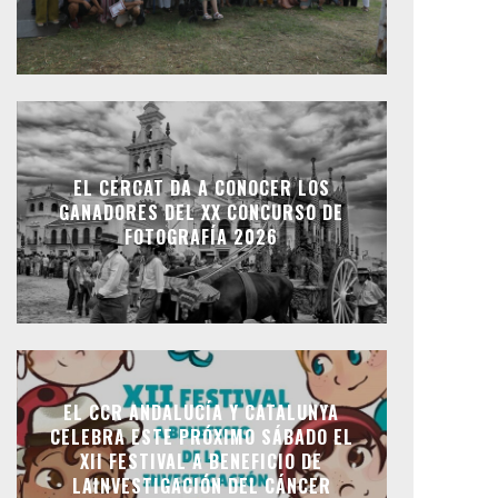
EL CERCAT DA A CONOCER LOS
GANADORES DEL XX CONCURSO DE
FOTOGRAFÍA 2026
EL CCR ANDALUCÍA Y CATALUNYA
CELEBRA ESTE PRÓXIMO SÁBADO EL
XII FESTIVAL A BENEFICIO DE
LAINVESTIGACIÓN DEL CÁNCER