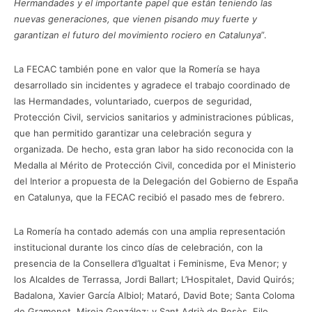
Hermandades y el importante papel que están teniendo las
nuevas generaciones, que vienen pisando muy fuerte y
garantizan el futuro del movimiento rociero en Catalunya
”.
La FECAC también pone en valor que la Romería se haya
desarrollado sin incidentes y agradece el trabajo coordinado de
las Hermandades, voluntariado, cuerpos de seguridad,
Protección Civil, servicios sanitarios y administraciones públicas,
que han permitido garantizar una celebración segura y
organizada. De hecho, esta gran labor ha sido reconocida con la
Medalla al Mérito de Protección Civil, concedida por el Ministerio
del Interior a propuesta de la Delegación del Gobierno de España
en Catalunya, que la FECAC recibió el pasado mes de febrero.
La Romería ha contado además con una amplia representación
institucional durante los cinco días de celebración, con la
presencia de la Consellera d’Igualtat i Feminisme, Eva Menor; y
los Alcaldes de Terrassa, Jordi Ballart; L’Hospitalet, David Quirós;
Badalona, Xavier García Albiol; Mataró, David Bote; Santa Coloma
de Gramenet, Mireia González; y Sant Adrià de Besòs, Filo